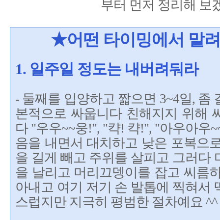
부터 먼저 정리해 보
★어떤 타이밍에서 말려
1. 일주일 정도는 내버려둬라
- 둘째를 입양하고 짧으면 3~4일, 좀
본적으로 싸웁니다 친해지지 위해 
다 "우우~~웅!", "캭! 캭!", "아우아우~
음을 내면서 대치하고 낮은 포복으로
을 길게 빼고 주위를 살피고 그러다
을 날리고 머리끄뎅이를 잡고 씨름하
아내고 여기 저기 손 발톱에 찍혀서
스럽지만 지극히 평범한 절차예요 ^^